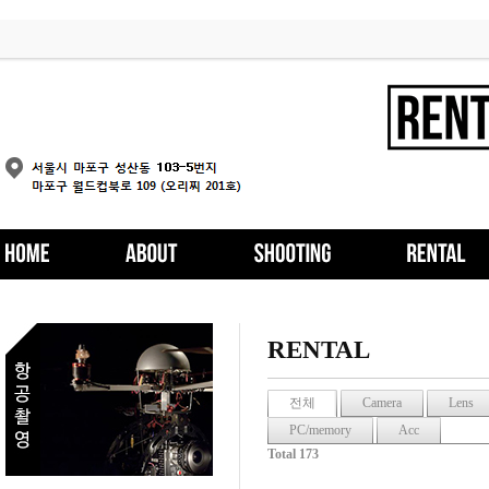
RENTAL
전체
Camera
Lens
PC/memory
Acc
Total 173