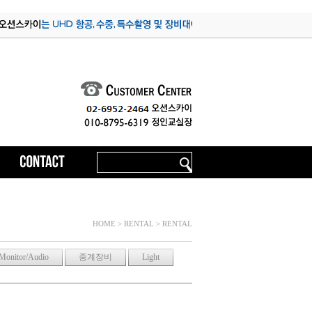
HOME > RENTAL > RENTAL
Monitor/Audio
중계장비
Light