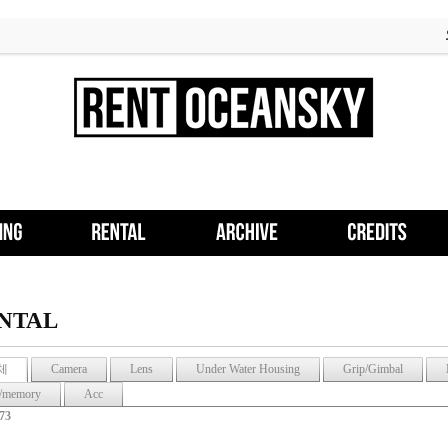
NTAL
체
Camera
Lens
Under Water Housing
Grip/Gimbal
/memory
Acc
173