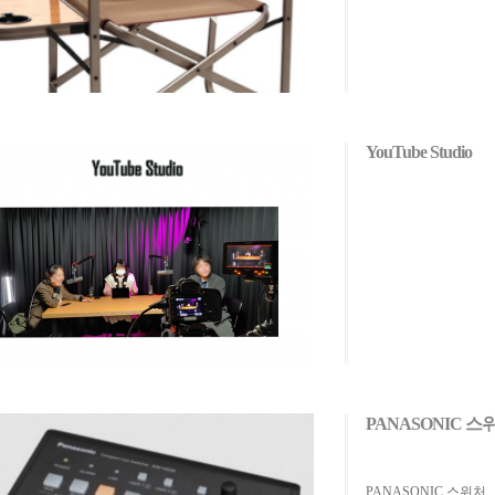
YouTube Studio
PANASONIC 스위
PANASONIC 스위처 