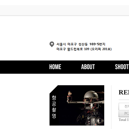
RE
전
PC
Total 