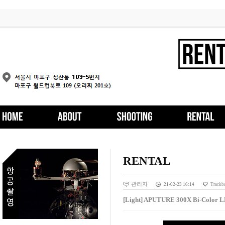
RENTAL
관리자
21-02-23 16:14
Trackb
[Light] APUTURE 300X Bi-Color L