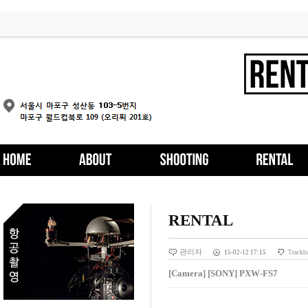
RENTAL
관리자
15-02-12 17:15
Trackb
[Camera] [SONY] PXW-FS7