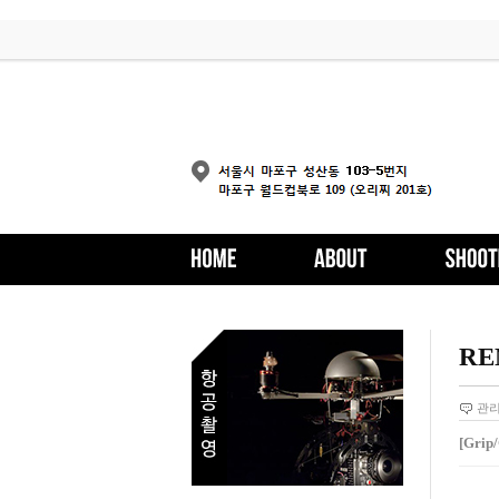
RE
관
[Gri