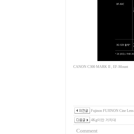
CANON C300 MARK II , EF-Mount
Fujinon FUJINON Cine Len
4Kg미만 거치대
Comment