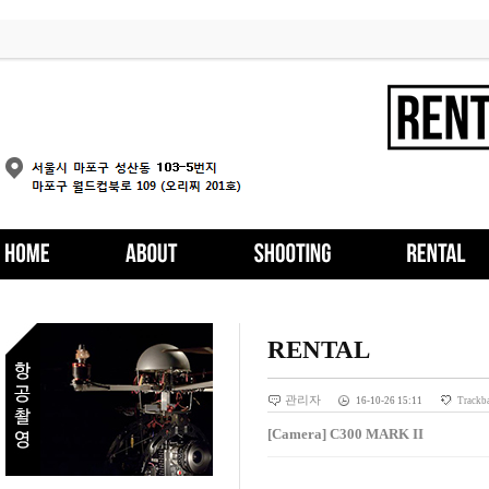
RENTAL
관리자
16-10-26 15:11
Trackb
[Camera] C300 MARK II